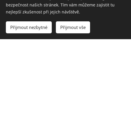
Ceník
bezpečnost našich stránek. Tím vám můžeme zajistit tu
nejlepší zkušenost při jejich návštěvě.
Přijmout nezbytné
Přijmout vše
1 den (24 hodin)
1000 Kč
Víkendový tarif
2000 Kč
Vyzvednutí v pátek mezi 16:00-
17:00, vrácení v pondělí mezi
7:00-8:00
1 - 3 dny
1000 Kč/den
4 - 7 dní
900 Kč/den
8 - 14 dní
800 Kč/den
15 - 29 dní
750 Kč/den