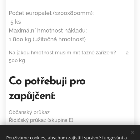
Počet europalet (1200x800mm):
5 ks
Maximální hmotnost nákladu:
1 800 kg (užitečná hmotnost)
Na jakou hmotnost musím mít tažné zařízení? 2
500 kg
Co potřebuji pro
zapůjčení:
Občanský průkaz
Řidičský průkaz (skupina E)
Malý TP vašeho vozidla s tažným na 2 500kg
Používáme cookies, abychom zajistili správné fungování a