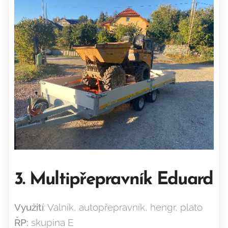
3. Multipřepravník Eduard
Využití
: Valník, autopřepravník, hengr, plato
ŘP:
skupina E